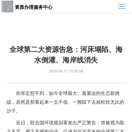
首
资质办理服务中心
页
最
新
组
资
织
热
全球第二大资源告急：河床塌陷、海
水倒灌、海岸线消失
讯
介
销
2026-06-11 15:03:04
绍
产
品
你肯定想不到，如今全球最大、最紧迫的生态新挑
战，居然是那看起来一文不值、一脚踩下去就松软无比的
沙子。
近日，联合国环境规划署发出严正警告：曾被视为取
之不尽、用之不竭的沙子，已成为仅次于水的全球第二大