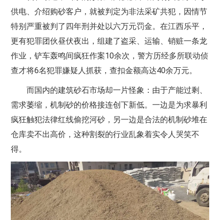
供电、介绍购砂客户，就被判定为非法采矿共犯，因情节
特别严重被判了四年刑并处以六万元罚金。在江西乐平，
更有犯罪团伙昼伏夜出，组建了盗采、运输、销赃一条龙
作业，铲车轰鸣间疯狂作案10余次，警方历经多所联动侦
查才将6名犯罪嫌疑人抓获，查扣金额高达40余万元。
而国内的建筑砂石市场却一片怪象：由于产能过剩、
需求萎缩，机制砂的价格接连创下新低。一边是为求暴利
疯狂触犯法律红线偷挖河砂，另一边是合法的机制砂堆在
仓库卖不出高价，这种割裂的行业乱象着实令人哭笑不
得。