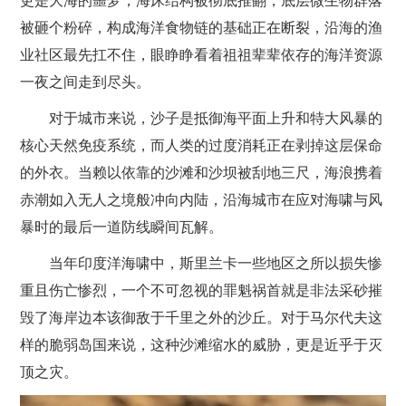
更是大海的噩梦，海床结构被彻底推翻，底层微生物群落
被砸个粉碎，构成海洋食物链的基础正在断裂，沿海的渔
业社区最先扛不住，眼睁睁看着祖祖辈辈依存的海洋资源
一夜之间走到尽头。
对于城市来说，沙子是抵御海平面上升和特大风暴的
核心天然免疫系统，而人类的过度消耗正在剥掉这层保命
的外衣。当赖以依靠的沙滩和沙坝被刮地三尺，海浪携着
赤潮如入无人之境般冲向内陆，沿海城市在应对海啸与风
暴时的最后一道防线瞬间瓦解。
当年印度洋海啸中，斯里兰卡一些地区之所以损失惨
重且伤亡惨烈，一个不可忽视的罪魁祸首就是非法采砂摧
毁了海岸边本该御敌于千里之外的沙丘。对于马尔代夫这
样的脆弱岛国来说，这种沙滩缩水的威胁，更是近乎于灭
顶之灾。