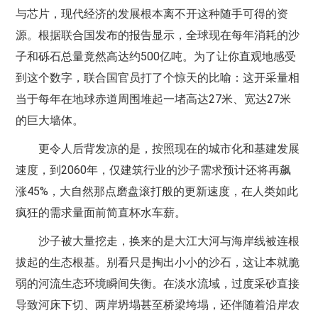
与芯片，现代经济的发展根本离不开这种随手可得的资
源。根据联合国发布的报告显示，全球现在每年消耗的沙
子和砾石总量竟然高达约500亿吨。为了让你直观地感受
到这个数字，联合国官员打了个惊天的比喻：这开采量相
当于每年在地球赤道周围堆起一堵高达27米、宽达27米
的巨大墙体。
更令人后背发凉的是，按照现在的城市化和基建发展
速度，到2060年，仅建筑行业的沙子需求预计还将再飙
涨45%，大自然那点磨盘滚打般的更新速度，在人类如此
疯狂的需求量面前简直杯水车薪。
沙子被大量挖走，换来的是大江大河与海岸线被连根
拔起的生态根基。别看只是掏出小小的沙石，这让本就脆
弱的河流生态环境瞬间失衡。在淡水流域，过度采砂直接
导致河床下切、两岸坍塌甚至桥梁垮塌，还伴随着沿岸农