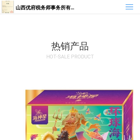
首
山西优府税务师事务所有限公司
页
最
新
组
热销产品
资
织
热
HOT-SALE PRODUCT
讯
介
销
绍
产
品