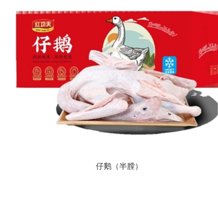
仔鹅（半膛）