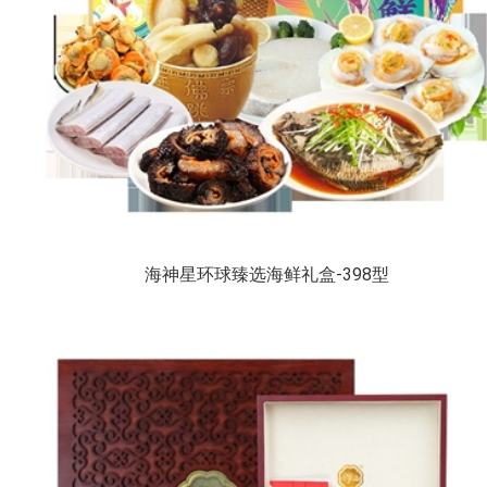
海神星环球臻选海鲜礼盒-398型