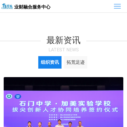
首
业财融合服务中心
页
最
新
组
最新资讯
资
织
热
LATEST NEWS
讯
介
销
组织资讯
拓荒足迹
绍
产
品