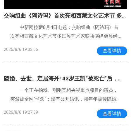
交响组曲《阿诗玛》首次亮相西藏文化艺术节 多
民族艺术家联袂演绎彝族经典
中新网拉萨8月4日电题：交响组曲《阿诗玛》首
次亮相西藏文化艺术节多民族艺术家联袂演绎彝族经
典作者赵延拉巴卓玛李子昂指挥棒挥起，舞台上的演
2026/8/6 19:33:56
查看详情
奏员目光紧随指挥，弦乐与管乐层层铺展，一段源自
云南彝族的经典故事交响组曲《阿诗玛》在
隐婚、去世、定居海外! 43岁王凯“被死亡”后，离
谱标签不止这些
一个正在拍戏、刚刚亮相央视重点项目的演员，
突然被全网“悼念”；没有公开婚讯，却年年被传隐婚生
子；减少无效曝光，又被说成停工移居海外。王凯到
2026/8/6 19:27:39
查看详情
底做错了什么？难道一个演员不炒绯闻、不上综艺、
不天天霸占热搜，就连“正常活着”都