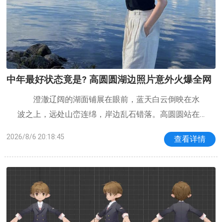
中年最好状态竟是? 高圆圆湖边照片意外火爆全网
澄澈辽阔的湖面铺展在眼前，蓝天白云倒映在水
波之上，远处山峦连绵，岸边乱石错落。高圆圆站在
湖畔，一身简单的黑无袖背心，搭配米白色阔腿亚麻
2026/8/6 20:18:45
查看详情
长裤，头发利落束起，戴着一副墨镜，一只手插在裤
袋，嘴角带着松弛舒展的笑意，整个人融进