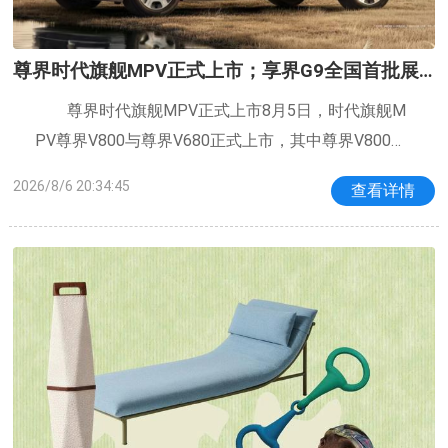
尊界时代旗舰MPV正式上市；享界G9全国首批展
车到店丨早资道
尊界时代旗舰MPV正式上市8月5日，时代旗舰M
PV尊界V800与尊界V680正式上市，其中尊界V800推
出尊享版、行政版和领航版3款配置。业内认为，此次
2026/8/6 20:34:45
查看详情
尊界V800上市标志着尊界品牌完善产品矩阵，向新品
类发起冲击，更预示着中国汽车品牌在超豪华领