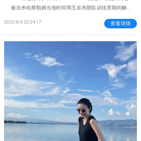
板吉米哈斯勒姆当地时间周五在布朗队训练营期间解
释了自己交易扬尼斯阿德托昆博的原因。哈斯勒姆同
2026/8/6 20:24:17
查看详情
时拥有NFL的克利夫兰布朗队。此前他刚将明星防守
端锋迈尔斯加雷特送至公羊，三周后雄鹿又将