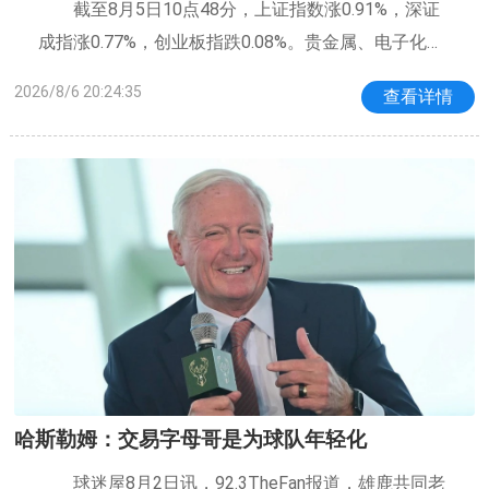
截至8月5日10点48分，上证指数涨0.91%，深证
成指涨0.77%，创业板指跌0.08%。贵金属、电子化学
品、小金属等板块涨幅居前。ETF方面，科技ETF易方
2026/8/6 20:24:35
查看详情
达（159807）涨3.21%，成分股中微公司（688012.S
H）涨超10%，盛美上海（688082.SH）、北方华
哈斯勒姆：交易字母哥是为球队年轻化
球迷屋8月2日讯，92.3TheFan报道，雄鹿共同老