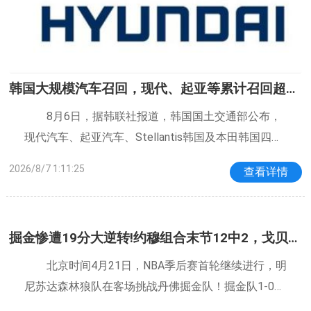
韩国大规模汽车召回，现代、起亚等累计召回超5
1.2万辆汽车
8月6日，据韩联社报道，韩国国土交通部公布，
现代汽车、起亚汽车、Stellantis韩国及本田韩国四家
企业生产的13款车型共512393台存在制造缺陷，将启
2026/8/7 1:11:25
查看详情
动自愿召回整改。其中现代、起亚（含捷尼赛思）11
款车型召回509258台，为召回主体。具体
掘金惨遭19分大逆转!约穆组合末节12中2，戈贝尔
立功，华子30+10
北京时间4月21日，NBA季后赛首轮继续进行，明
尼苏达森林狼队在客场挑战丹佛掘金队！掘金队1-0领
先，华子轻伤不下火线，比赛大开大合，热血又抽