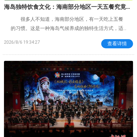
海岛独特饮食文化：海南部分地区一天五餐究竟有
多科学
很多人不知道，海南部分地区，有一天吃上五餐
的习惯。这是一种海岛气候养成的独特生活方式，适
应了那里常年高温高湿的特点。海南正午时分酷热难
2026/8/6 19:34:27
查看详情
当，不太适合进行长时间的干重活。一早先吃早餐，
本地人偏爱汤汤水水为主，粉汤、面汤、清