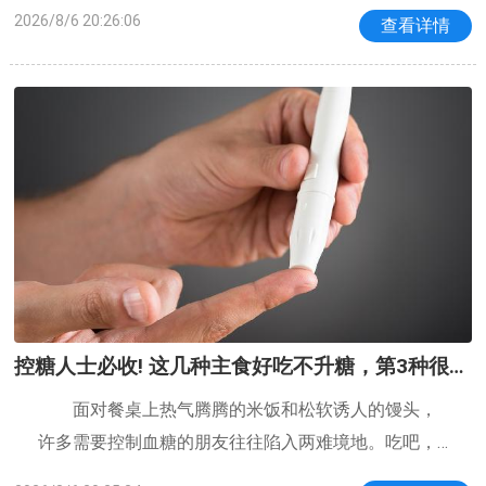
间站内航天员操作植物培养单元他们在做一件人类从
2026/8/6 20:26:06
查看详情
未做过的事——采集刚刚在太空里成熟的第一代水稻种
子，然后，要把这些种子就地再种下去，
控糖人士必收! 这几种主食好吃不升糖，第3种很常
见
面对餐桌上热气腾腾的米饭和松软诱人的馒头，
许多需要控制血糖的朋友往往陷入两难境地。吃吧，
担心餐后数值飙升；不吃吧，又觉得浑身没劲，甚至