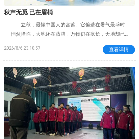
秋声无觅 已在眉梢
立秋，最懂中国人的含蓄。它偏选在暑气最盛时
悄然降临，大地还在蒸腾，万物仍在疯长，天地却已
在最浓烈的章节里，悄悄翻过一页。古人说“秋，揫
2026/8/6 23:10:57
查看详情
也”，万物于此收敛。但立秋的妙处就在于它不宣告，
只暗示。就像一个人经历过大暑后的滚烫