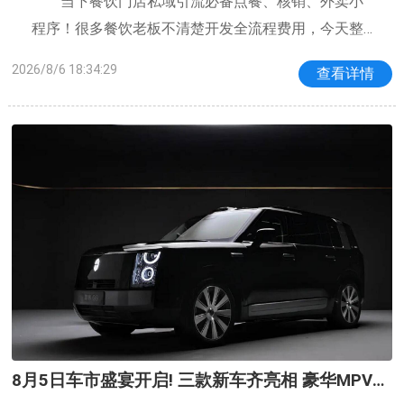
当下餐饮门店私域引流必备点餐、核销、外卖小
程序！很多餐饮老板不清楚开发全流程费用，今天整
理完整版餐饮小程序费用清单，清晰透明不踩坑。餐
2026/8/6 18:34:29
查看详情
饮小程序主流分模板和定制两类。模板餐饮小程序适
合单店、中小型门店，全套年费1200-3000元
8月5日车市盛宴开启! 三款新车齐亮相 豪华MPV与