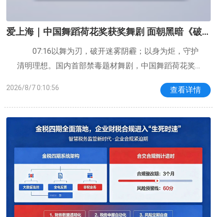
爱上海｜中国舞蹈荷花奖获奖舞剧 面朝黑暗《破
冰》而来
07:16以舞为刃，破开迷雾阴霾；以身为炬，守护
清明理想。国内首部禁毒题材舞剧，中国舞蹈荷花奖
获奖作品《破冰》来到了上海，今天就让我们走近禁
2026/8/7 0:10:56
查看详情
毒一线，见证他们用肢体书写的信仰与温度。舞剧
《破冰》改编自电视剧《破冰行动》，取材于